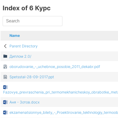
Index of 6 Курс
Name
Parent Directory
Диплом 2.0/
oborudovanie_-_uchebnoe_posobie_2011_dekabr.pdf
Spetsstal-28-09-2017.ppt
Fazovye_prevraschenia_pri_termomekhanicheskoy_obrabotke_meta
Аня - Зотов.docx
ekzamenatsionnye_bilety_-_Proektirovanie_tekhnologiy_termoob